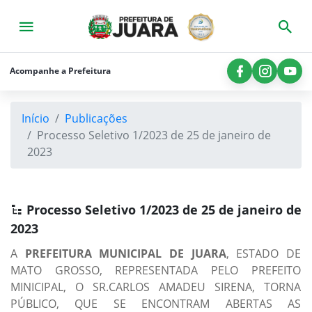
×
Início
A
Acompanhe a Prefeitura
Prefeitura
Município
Início
Publicações
Consultas
Processo Seletivo 1/2023 de 25 de janeiro de
2023
Licitações
Secretarias
Processo Seletivo 1/2023 de 25 de janeiro de
Imprensa
2023
Legislação
A
PREFEITURA MUNICIPAL DE JUARA
, ESTADO DE
MATO GROSSO, REPRESENTADA PELO PREFEITO
Contato
MINICIPAL, O SR.CARLOS AMADEU SIRENA, TORNA
PÚBLICO, QUE SE ENCONTRAM ABERTAS AS