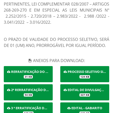
PERTINENTES, LEI COMPLEMENTAR 028/2007 – ARTIGOS
268-269-270 E EM ESPECIAL AS LEIS MUNICIPAIS Nº
2.252/2015 - 2.720/2018 – 2.983/2022 - 2.988 /2022 -
3.041/2022 – 3.016/2022.
O PRAZO DE VALIDADE DO PROCESSO SELETIVO, SERÁ
DE 01 (UM) ANO, PRORROGÁVEL POR IGUAL PERÍODO.
ANEXOS PARA DOWNLOAD:
RERRATIFICAÇÃO DO EDITAL DE ABERTURA DAS INSCRIÇÕES
PROCESSO SELETIVO SIMPLIFICADO Nº 001/2023
31 KB
124 KB
2ª RERRATIFICAÇÃO DO EDITAL DE ABERTURA DAS INSCRIÇÕES
EDITAL DE DIVULGAÇÃO DE INSCRITOS E CONVOCAÇÃO PARA REALIZAÇÃO DAS PROVAS E ENTREGA DOS TÍTULOS
54 KB
327 KB
3 ª ERRATIFICAÇÃO DO EDITAL DE ABERTURA DAS INSCRIÇÕES
EDITAL - GABARITO