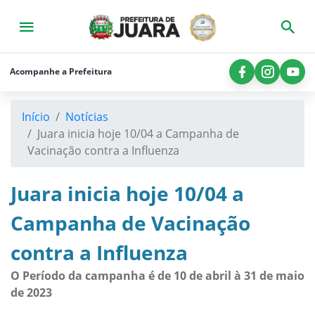
×
Início
A
Acompanhe a Prefeitura
Prefeitura
Município
Início
Notícias
Juara inicia hoje 10/04 a Campanha de
Consultas
Vacinação contra a Influenza
Licitações
Juara inicia hoje 10/04 a
Secretarias
Campanha de Vacinação
Imprensa
contra a Influenza
Legislação
O Período da campanha é de 10 de abril à 31 de maio
Contato
de 2023