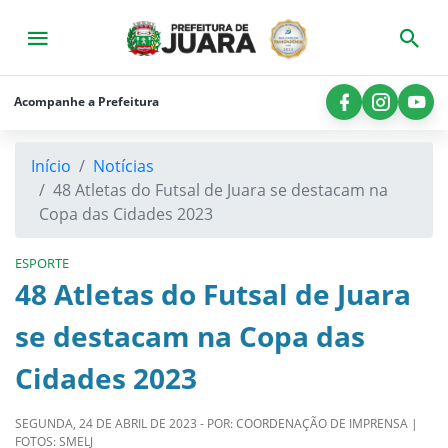
×
Início
A
Acompanhe a Prefeitura
Prefeitura
Município
Início
Notícias
48 Atletas do Futsal de Juara se destacam na
Consultas
Copa das Cidades 2023
Licitações
ESPORTE
Secretarias
48 Atletas do Futsal de Juara
Imprensa
se destacam na Copa das
Legislação
Cidades 2023
Contato
SEGUNDA, 24 DE ABRIL DE 2023 - POR: COORDENAÇÃO DE IMPRENSA |
FOTOS: SMELJ